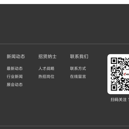
新闻动态
招贤纳士
联系我们
最新动态
人才战略
联系方式
行业新闻
热招岗位
在线留言
展会动态
扫码关注