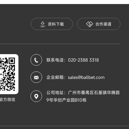
资料下载
合作渠道
联系电话：020-2388 3318
企业邮箱：sales@ballbet.com
公司地址：广州市番禺区石基镇华腾路
 官方微信
9号华创产业园B10栋