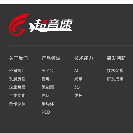
关于我们
产品领域
技术能力
研发创新
公司简介
AI平台
AI
技术架构
发展历程
锂电
光学
研发成果
企业荣誉
氢能源
3D
企业文化
光伏
线扫
合作伙伴
半导体
PCB